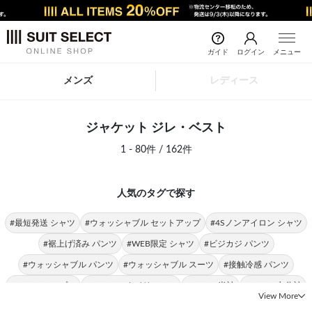
ガイド
ログイン
メニュー
メンズ
レディース
ジャケット ジレ・ベスト
1 - 80件 / 162件
人気のタグで探す
#最短発送 シャツ
#ウォッシャブル セットアップ
#4Sノンアイロン シャツ
#裾上げ済み パンツ
#WEB限定 シャツ
#ビジカジ パンツ
#ウォッシャブル パンツ
#ウォッシャブル スーツ
#接触冷感 パンツ
#シャツ シンプル
#シャツ スタイリッシュ
#シャツ 半袖
#シャツ 七分袖
View More
#シャツ スリム
#シャツ 形態安定
#シャツ ストレッチ