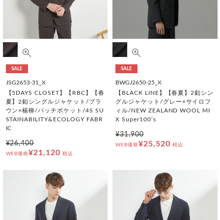
SALE
SALE
JSG2653-31_X
BWGJ2650-25_X
【5DAYS CLOSET】【RBC】【春
【BLACK LINE】【春夏】2釦シン
夏】2釦シングルジャケット/ブラ
グルジャケット/グレー×サイロフ
ウン×楊柳/パッチポケット/4S SU
ィル/NEW ZEALAND WOOL MI
STAINABILITY&ECOLOGY FABR
X Super100’s
IC
¥31,900
¥26,400
¥25,520
WEB価格
税込
¥21,120
WEB価格
税込