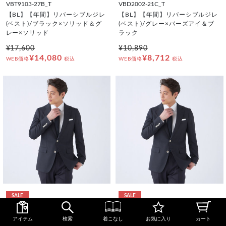
VBT9103-27B_T
VBD2002-21C_T
【BL】【年間】リバーシブルジレ
【BL】【年間】リバーシブルジレ
(ベスト)/ブラック×ソリッド＆グ
(ベスト)/グレー×バーズアイ＆ブ
レー×ソリッド
ラック
¥17,600
¥10,890
¥14,080
¥8,712
WEB価格
税込
WEB価格
税込
SALE
SALE
JSK2010-1B_T
JSK2010-1C_T
アイテム
検索
着こなし
お気に入り
カート
【CLASSICO TAPERED】【年
【CLASSICO TAPERED】【年