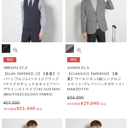
SALE
SALE
VBR2651-27_X
JSJ2654-21_X
【SLIM TAPERED_2】【春夏】リ
【CLASSICO TAPERED】【春
バーシブルジレ(ベスト)/ブラック
夏】ウールリネン2釦シングルジ
×マイクロチェック＆ネイビー×ヘ
ャケット/グレー/パッチポケット/
アラインストライプ/4S SUSTAIN
MARZOTTO
ABILITY&ECOLOGY FABRIC
¥36,300
¥14,300
¥29,040
WEB価格
税込
¥11,440
WEB価格
税込