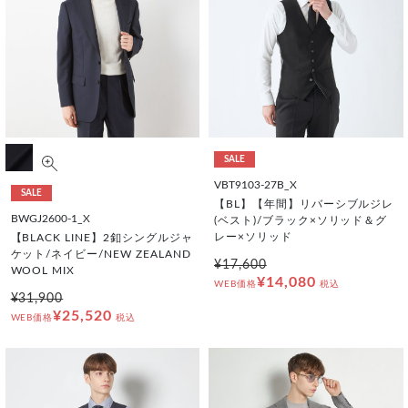
SALE
VBT9103-27B_X
SALE
【BL】【年間】リバーシブルジレ
BWGJ2600-1_X
(ベスト)/ブラック×ソリッド＆グ
レー×ソリッド
【BLACK LINE】2釦シングルジャ
ケット/ネイビー/NEW ZEALAND
¥17,600
WOOL MIX
¥14,080
WEB価格
税込
¥31,900
¥25,520
WEB価格
税込