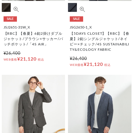
SALE
SALE
JSJ2651-31W_X
JSG2650-1_X
【RBC】【春夏】6釦2掛けダブル
【5DAYS CLOSET】【RBC】【春
ジャケット/ブラウン×サッカー/パ
夏】2釦シングルジャケット/ネイ
ッチポケット/「4S AIR」
ビー×チェック/4S SUSTAINABILI
TY&ECOLOGY FABRIC
¥26,400
¥21,120
¥26,400
WEB価格
税込
¥21,120
WEB価格
税込