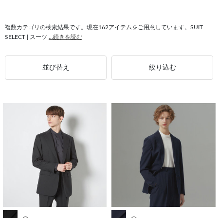
#シャツ ノンアイロン
#ウォッシャブル ジャケット
#シャツ メンズ
#スーツ メンズ
複数カテゴリの検索結果です。現在162アイテムをご用意しています。SUIT
SELECT | スーツ
...続きを読む
並び替え
絞り込む