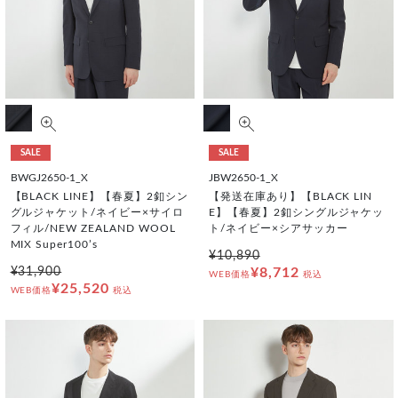
SALE
SALE
BWGJ2650-1_X
JBW2650-1_X
【BLACK LINE】【春夏】2釦シン
【発送在庫あり】【BLACK LIN
グルジャケット/ネイビー×サイロ
E】【春夏】2釦シングルジャケッ
フィル/NEW ZEALAND WOOL
ト/ネイビー×シアサッカー
MIX Super100’s
¥10,890
¥31,900
¥8,712
WEB価格
税込
¥25,520
WEB価格
税込