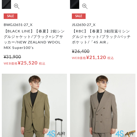
SALE
SALE
BWGJ2651-27_X
JSJ2650-27_X
【BLACK LINE】【春夏】2釦シン
【RBC】【春夏】3釦段返りシン
グルジャケット/ブラック×シアサ
グルジャケット/ブラック/パッチ
ッカー/NEW ZEALAND WOOL
ポケット/「4S AIR」
MIX Super100’s
¥26,400
¥31,900
¥21,120
WEB価格
税込
¥25,520
WEB価格
税込