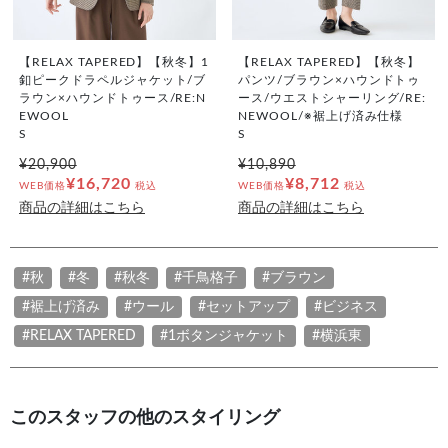
【RELAX TAPERED】【秋冬】1
【RELAX TAPERED】【秋冬】
釦ピークドラペルジャケット/ブ
パンツ/ブラウン×ハウンドトゥ
ラウン×ハウンドトゥース/RE:N
ース/ウエストシャーリング/RE:
EWOOL
NEWOOL/※裾上げ済み仕様
S
S
¥20,900
¥10,890
¥16,720
¥8,712
WEB価格
税込
WEB価格
税込
商品の詳細はこちら
商品の詳細はこちら
#秋
#冬
#秋冬
#千鳥格子
#ブラウン
#裾上げ済み
#ウール
#セットアップ
#ビジネス
#RELAX TAPERED
#1ボタンジャケット
#横浜東
このスタッフの他のスタイリング