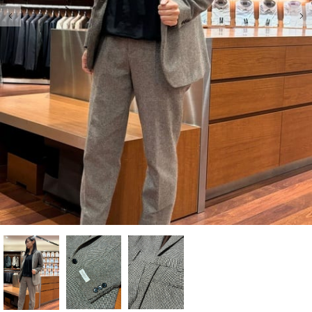
前の画像
次