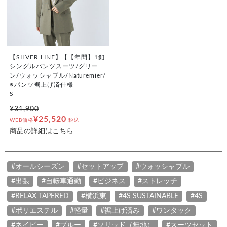
【SILVER LINE】【【年間】1釦
シングルパンツスーツ/グリー
ン/ウォッシャブル/Naturemier/
※パンツ裾上げ済仕様
S
¥31,900
¥25,520
WEB価格
税込
商品の詳細はこちら
#オールシーズン
#セットアップ
#ウォッシャブル
#出張
#自転車通勤
#ビジネス
#ストレッチ
#RELAX TAPERED
#横浜東
#4S SUSTAINABLE
#4S
#ポリエステル
#軽量
#裾上げ済み
#ワンタック
#ネイビー
#ブルー
#ソリッド（無地）
#スーツセット