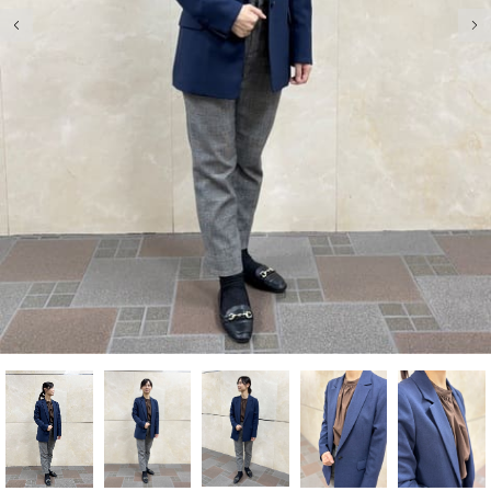
前の画像
次