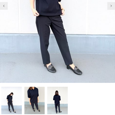
前の画像
次