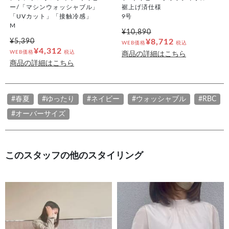
ー/「マシンウォッシャブル」
裾上げ済仕様
「UVカット」「接触冷感」
9号
M
¥10,890
¥5,390
¥8,712
WEB価格
税込
¥4,312
WEB価格
税込
商品の詳細はこちら
商品の詳細はこちら
#春夏
#ゆったり
#ネイビー
#ウォッシャブル
#RBC
#オーバーサイズ
このスタッフの他のスタイリング