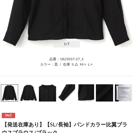
1
/7
品番：1823037-27_S
カラー：黒
/
在庫
S:△
M:×
L:×
SALE
【発送在庫あり】【SL/長袖】バンドカラー比翼ブラ