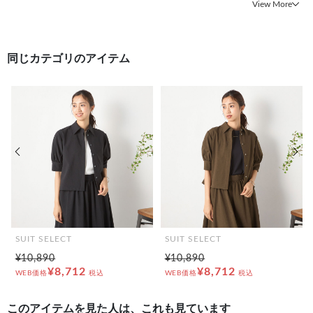
View More
同じカテゴリのアイテム
前の画像
次の
SUIT SELECT
SUIT SELECT
¥10,890
¥10,890
¥8,712
¥8,712
WEB価格
税込
WEB価格
税込
このアイテムを見た人は、これも見ています