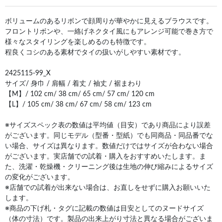
ボリュームのあるリボンで顔周りが華やかに見えるブラウスです。
フロントリボンや、一絡げネクタイ風にもアレンジ可能で巻き方で
様々なスタイリングを楽しめるのも特徴です。
程良くコシのある素材でタイの扱いがしやすい素材です。
2425115-99_X
サイズ/ 身巾 / 肩幅 / 着丈 / 袖丈 / 裾まわり
【M】/ 102 cm/ 38 cm/ 65 cm/ 57 cm/ 120 cm
【L】/ 105 cm/ 38 cm/ 67 cm/ 58 cm/ 123 cm
※サイズスペック表の数値は平均値（目安）であり商品により誤差
がございます。同じモデル（型番・型紙）でも同商品・同品番でな
い場合、サイズは異なります。数値だけではサイズが合わない場合
がございます。実店舗での試着・購入をおすすめいたします。ま
た、洗濯・乾燥機・クリーニング後は生地の伸び縮みによるサイズ
の変化がございます。
※店舗での試着が出来ない場合は、お直しをせずに購入お願いいた
します。
※商品の下げ札・タグに記載の数値は目安としてのヌードサイズ
（体の寸法）です。製品の出来上がり寸法と異なる場合がございま