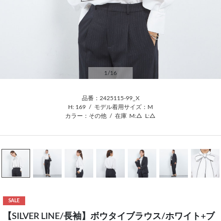
1
/16
品番：2425115-99_X
H: 169
/
モデル着用サイズ：M
カラー：その他
/
在庫
M:△
L:△
SALE
【SILVER LINE/長袖】ボウタイブラウス/ホワイト+ブ