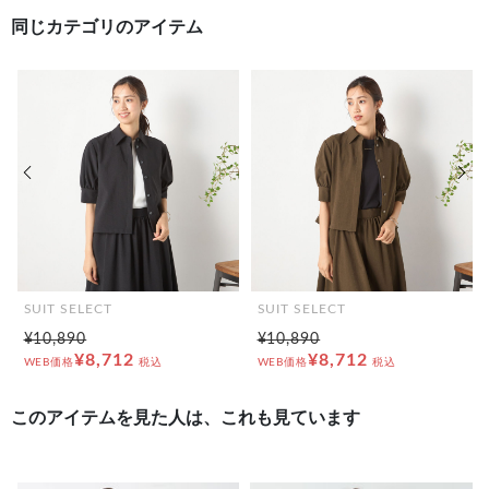
同じカテゴリのアイテム
前の画像
次の
SUIT SELECT
SUIT SELECT
¥10,890
¥10,890
¥8,712
¥8,712
WEB価格
税込
WEB価格
税込
このアイテムを見た人は、これも見ています