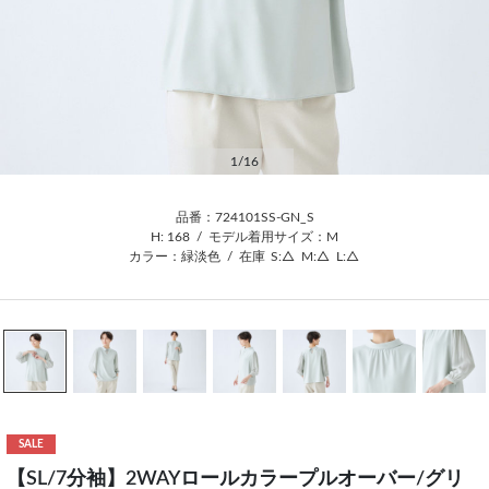
1
/16
品番：724101SS-GN_S
H: 168
/
モデル着用サイズ：M
カラー：緑淡色
/
在庫
S:△
M:△
L:△
SALE
【SL/7分袖】2WAYロールカラープルオーバー/グリ