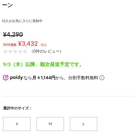
ーン
12
人がお気に入りに登録中
¥4,290
¥3,432
WEB価格
税込
（0件のレビュー）
9/3（木）以降、順次発送予定です。
なら
月々1,144円
から。分割手数料無料
選択中のサイズ：
S
M
L