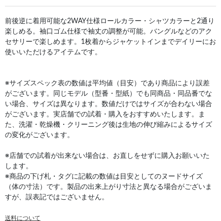
前後逆に着用可能な2WAY仕様ロールカラー・シャツカラーと2通り
楽しめる。袖口ゴム仕様で袖丈の調整が可能。バングルなどのアク
セサリーで楽しめます。1枚着からジャケットインまでデイリーにお
使いいただけるアイテムです。
※サイズスペック表の数値は平均値（目安）であり商品により誤差
がございます。同じモデル（型番・型紙）でも同商品・同品番でな
い場合、サイズは異なります。数値だけではサイズが合わない場合
がございます。実店舗での試着・購入をおすすめいたします。ま
た、洗濯・乾燥機・クリーニング後は生地の伸び縮みによるサイズ
の変化がございます。
※店舗での試着が出来ない場合は、お直しをせずに購入お願いいた
します。
※商品の下げ札・タグに記載の数値は目安としてのヌードサイズ
（体の寸法）です。製品の出来上がり寸法と異なる場合がございま
すが、誤表記ではございません。
送料について