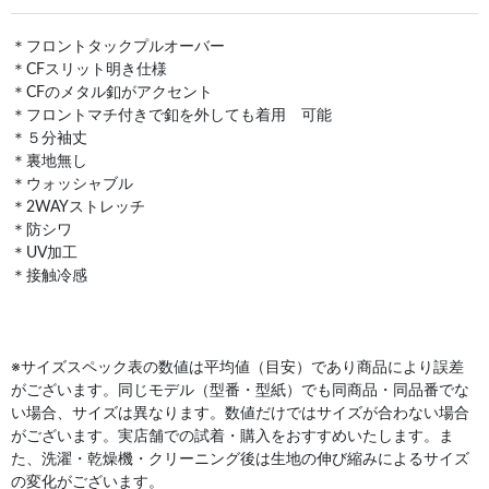
＊フロントタックプルオーバー
＊CFスリット明き仕様
＊CFのメタル釦がアクセント
＊フロントマチ付きで釦を外しても着用 可能
＊５分袖丈
＊裏地無し
＊ウォッシャブル
＊2WAYストレッチ
＊防シワ
＊UV加工
＊接触冷感
※サイズスペック表の数値は平均値（目安）であり商品により誤差
がございます。同じモデル（型番・型紙）でも同商品・同品番でな
い場合、サイズは異なります。数値だけではサイズが合わない場合
がございます。実店舗での試着・購入をおすすめいたします。ま
た、洗濯・乾燥機・クリーニング後は生地の伸び縮みによるサイズ
の変化がございます。