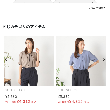
#トップス 2WAYストレッチ
#プルオーバー ウォッシャブル
View More
#トップス UV加工
同じカテゴリのアイテム
前の画像
次の
SUIT SELECT
SUIT SELECT
¥5,390
¥5,390
¥4,312
¥4,312
WEB価格
税込
WEB価格
税込