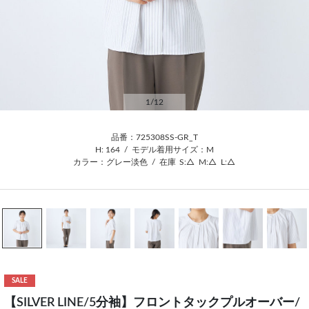
1
/12
品番：725308SS-GR_T
H: 164
/
モデル着用サイズ：M
カラー：グレー淡色
/
在庫
S:△
M:△
L:△
SALE
【SILVER LINE/5分袖】フロントタックプルオーバー/