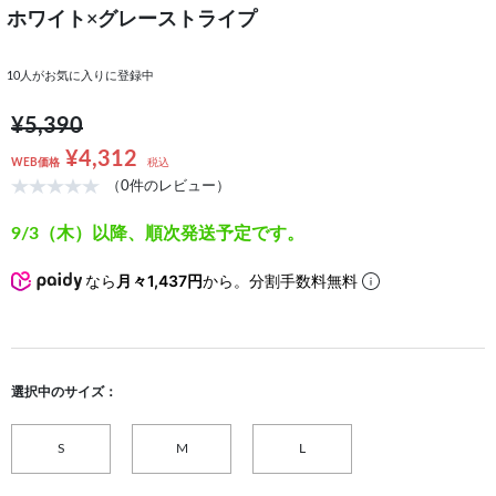
ホワイト×グレーストライプ
10
人がお気に入りに登録中
¥5,390
¥4,312
WEB価格
税込
（0件のレビュー）
9/3（木）以降、順次発送予定です。
なら
月々1,437円
から。分割手数料無料
選択中のサイズ：
S
M
L