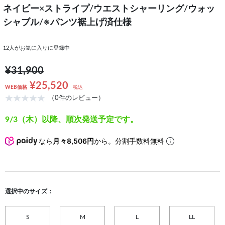
ネイビー×ストライプ/ウエストシャーリング/ウォッ
シャブル/※パンツ裾上げ済仕様
12
人がお気に入りに登録中
¥31,900
¥25,520
WEB価格
税込
（0件のレビュー）
9/3（木）以降、順次発送予定です。
なら
月々8,506円
から。分割手数料無料
選択中のサイズ：
S
M
L
LL