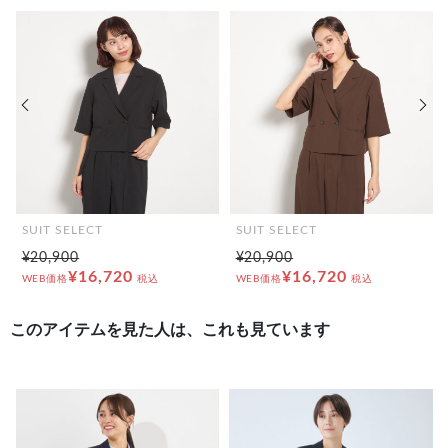
前の画像
次の
SUIT SELECT
SUIT SELECT
¥20,900
¥20,900
¥16,720
¥16,720
WEB価格
税込
WEB価格
税込
このアイテムを見た人は、これも見ています