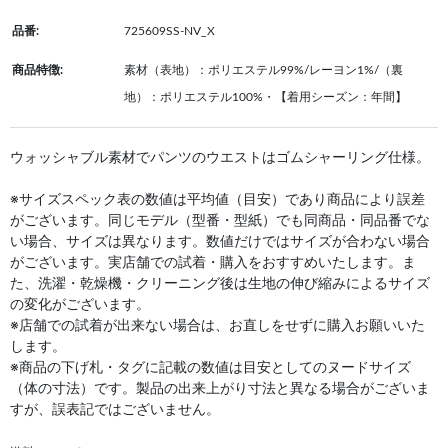
品番:
725609SS-NV_X
商品特徴:
素材（表地）：ポリエステル99%/レーヨン1%/（裏
地）：ポリエステル100%・【着用シーズン：年間】
ウォッシャブル素材でパンツのウエストはゴムシャーリング仕様。
※サイズスペック表の数値は平均値（目安）であり商品により誤差
がございます。同じモデル（型番・型紙）でも同商品・同品番でな
い場合、サイズは異なります。数値だけではサイズが合わない場合
がございます。実店舗での試着・購入をおすすめいたします。ま
た、洗濯・乾燥機・クリーニング後は生地の伸び縮みによるサイズ
の変化がございます。
※店舗での試着が出来ない場合は、お直しをせずに購入お願いいた
します。
※商品の下げ札・タグに記載の数値は目安としてのヌードサイズ
（体の寸法）です。製品の出来上がり寸法と異なる場合がございま
すが、誤表記ではございません。