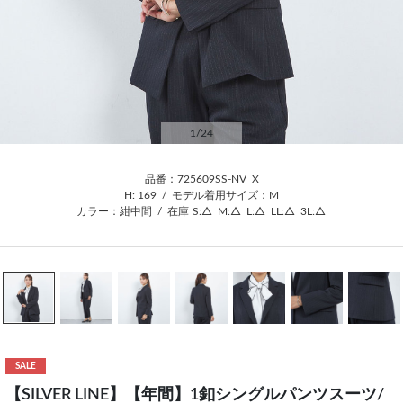
1
/24
品番：725609SS-NV_X
H: 169
/
モデル着用サイズ：M
カラー：紺中間
/
在庫
S:△
M:△
L:△
LL:△
3L:△
SALE
【SILVER LINE】【年間】1釦シングルパンツスーツ/