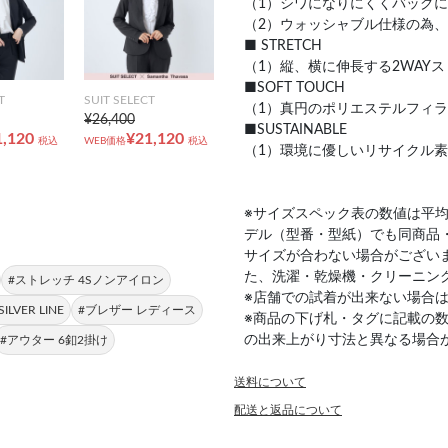
（1）シワになりにくくバッグ
（2）ウォッシャブル仕様の為
■ STRETCH
（1）縦、横に伸長する2WAY
■SOFT TOUCH
T
SUIT SELECT
（1）真円のポリエステルフィ
¥26,400
■SUSTAINABLE
1,120
¥21,120
税込
WEB価格
税込
（1）環境に優しいリサイクル
※サイズスペック表の数値は平
デル（型番・型紙）でも同商品
サイズが合わない場合がござい
た、洗濯・乾燥機・クリーニン
#ストレッチ 4Sノンアイロン
※店舗での試着が出来ない場合
LVER LINE
#ブレザー レディース
※商品の下げ札・タグに記載の
の出来上がり寸法と異なる場合
#アウター 6釦2掛け
送料について
配送と返品について