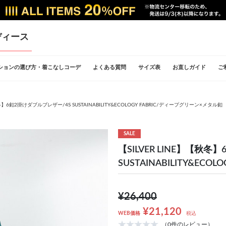
ディース
ションの選び方・着こなしコーデ
よくある質問
サイズ表
お直しガイド
ご
秋冬】6釦2掛けダブルブレザー/4S SUSTAINABILITY&ECOLOGY FABRIC/ディープグリーン×メタル釦
SALE
【SILVER LINE】【秋
SUSTAINABILITY&EC
¥26,400
¥21,120
WEB価格
税込
（0件のレビュー）