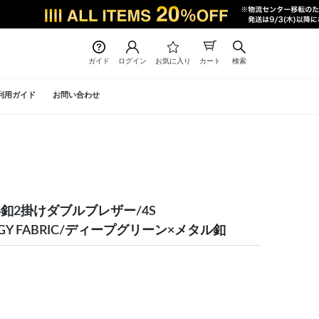
ガイド
ログイン
お気に入り
カート
検索
利用ガイド
お問い合わせ
冬】6釦2掛けダブルブレザー/4S
OLOGY FABRIC/ディープグリーン×メタル釦