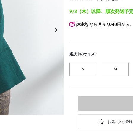
9/3（木）以降、順次発送予
なら
月々7,040円
から
次の画像
選択中のサイズ：
S
M