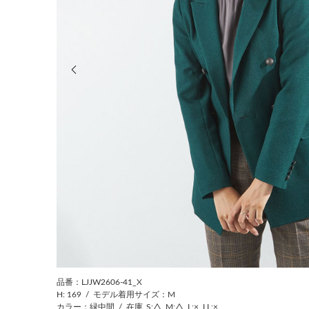
前の画像
品番：LJJW2606-41_X
H: 169
/
モデル着用サイズ：M
カラー：緑中間
/
在庫
S:△
M:△
L:×
LL:×