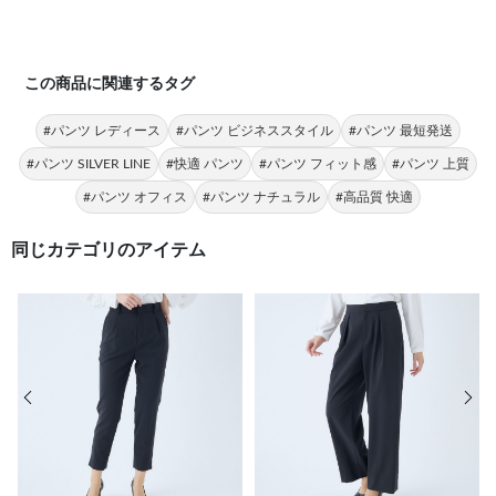
この商品に関連するタグ
#パンツ レディース
#パンツ ビジネススタイル
#パンツ 最短発送
#パンツ SILVER LINE
#快適 パンツ
#パンツ フィット感
#パンツ 上質
#パンツ オフィス
#パンツ ナチュラル
#高品質 快適
同じカテゴリのアイテム
前の画像
次の