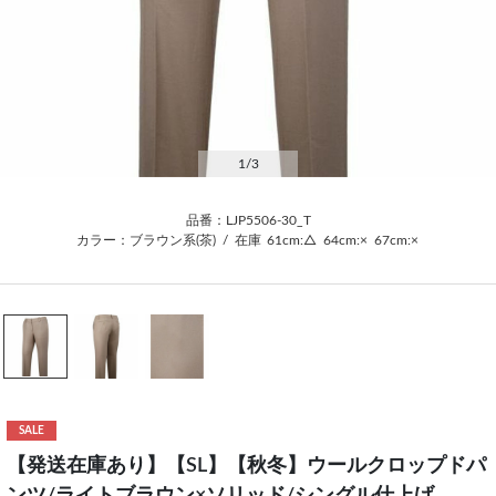
1
/3
品番：LJP5506-30_T
カラー：ブラウン系(茶)
/
在庫
61cm:△
64cm:×
67cm:×
SALE
【発送在庫あり】【SL】【秋冬】ウールクロップドパ