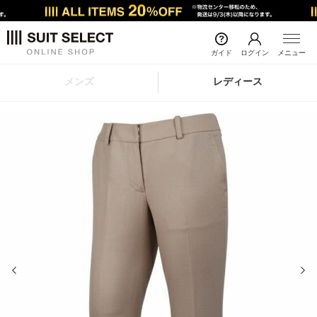
ガイド
ログイン
メニュー
メンズ
レディース
前の画像
次