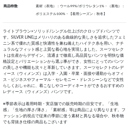
商品特徴:
素材（表地）：ウール99%/ポリウレタン1%・（裏地）：
ポリエステル100%・【着用シーズン：秋冬】
ライトブラウン×ソリッド/シングル仕上げのクロップドパンツで
す。SILVER LINEはメリハリのある曲線的な美しさを追求したフェミ
ニン系で優れた質感と快適性を兼ね備えたハイテク糸を用い、ナチ
ュラルなフィット感と上質な着心地を実現しました。スーツセレク
トは生産からデザイン、流通まで徹底し高品質なパンツを明快な価
格設定とバリエーションから選ぶ事ができ、女性にとってのパンツ
の美しさや機能も次々と革新していきます。スーツセレクトのレデ
ィース（ウィメンズ）は入学・入園・卒業・面接や通勤からオフィ
ス・ビジネスやフォーマル・セレモニー・ドレスシーンなどで女性
らしくおしゃれに、着こなしやコーディネートができるおすすめの
レディース（ウィメンズ）パンツです。
※季節表示は着用時期・実店舗での販売時期の目安です。「生地
感」「生地の厚さ/薄さ」「素材感」等は商品により異なります。フ
ァッション的視点で従来の季節に使う素材と異なる場合や、秋冬物
でも背抜き仕様の商品もございます