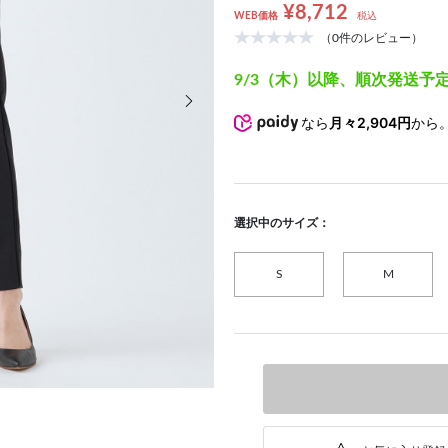
¥8,712
WEB価格
税込
（0件のレビュー）
9/3（木）以降、順次発送予
次の画像
なら
月々2,904円
から
選択中のサイズ：
S
M