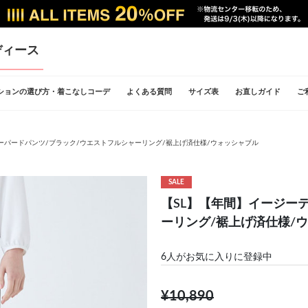
ディース
ションの選び方・着こなしコーデ
よくある質問
サイズ表
お直しガイド
ご
ーパードパンツ/ブラック/ウエストフルシャーリング/裾上げ済仕様/ウォッシャブル
SALE
【SL】【年間】イージー
ーリング/裾上げ済仕様/
6
人がお気に入りに登録中
¥10,890