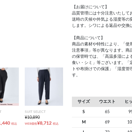
【お届けについて】
品質管理には十分注意いたして
送時の天候や外気よる湿度等の
します。シワによる返品や交換
【商品について】
商品の素材や特性により、「使
注意事項」等が異なります。商
の保管時では、「高温多湿によ
食い・シミ」等ございます。「
トや布掛けでの保護」「湿度管
す。
サイズ
ウエスト
ヒ
S
65
9
T
SUIT SELECT
¥10,890
M
69
10
1,440
¥8,712
税込
WEB価格
税込