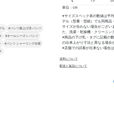
L
73
10
単位：cm
※サイズスペック表の数値は平
デル（型番・型紙）でも同商品
サイズが合わない場合がござい
ブル
#パンツ裾上げ済 パンツ
た、洗濯・乾燥機・クリーニン
ス
#オールシーズン パンツ
※商品の下げ札・タグに記載の
の出来上がり寸法と異なる場合
ン
#パンツ シャーリング仕様
※店舗での試着が出来ない場合
ス
送料について
配送と返品について