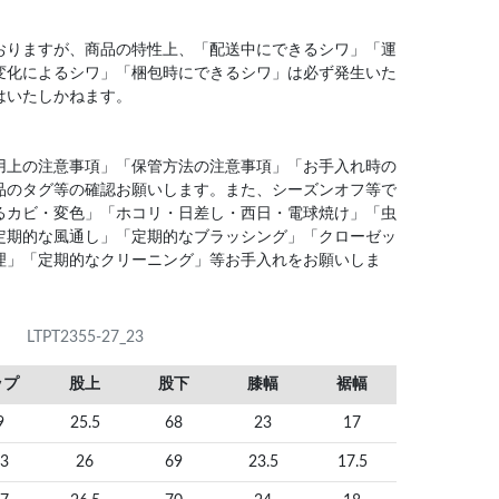
おりますが、商品の特性上、「配送中にできるシワ」「運
変化によるシワ」「梱包時にできるシワ」は必ず発生いた
はいたしかねます。
用上の注意事項」「保管方法の注意事項」「お手入れ時の
品のタグ等の確認お願いします。また、シーズンオフ等で
るカビ・変色」「ホコリ・日差し・西日・電球焼け」「虫
定期的な風通し」「定期的なブラッシング」「クローゼッ
理」「定期的なクリーニング」等お手入れをお願いしま
LTPT2355-27_23
ップ
股上
股下
膝幅
裾幅
9
25.5
68
23
17
3
26
69
23.5
17.5