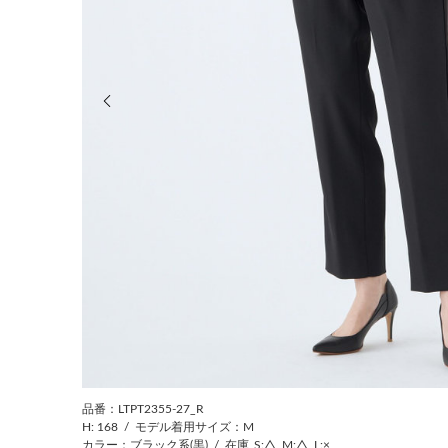
前の画像
品番：LTPT2355-27_R
H: 168
/
モデル着用サイズ：M
カラー：ブラック系(黒)
/
在庫
S:△
M:△
L:×