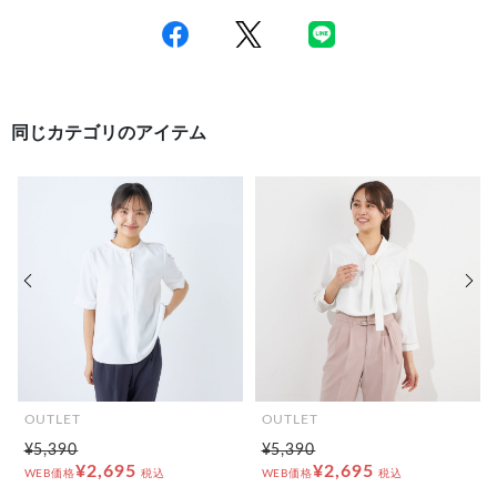
同じカテゴリのアイテム
前の画像
次の
OUTLET
OUTLET
¥5,390
¥5,390
¥2,695
¥2,695
WEB価格
税込
WEB価格
税込