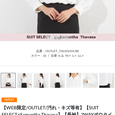
1
/12
品番：OUTLET_726101SM-BE
カラー：白
/
在庫
S:△
M:×
L:×
LL:×
OUTLET
【WEB限定/OUTLET/汚れ・キズ等有】【SUIT