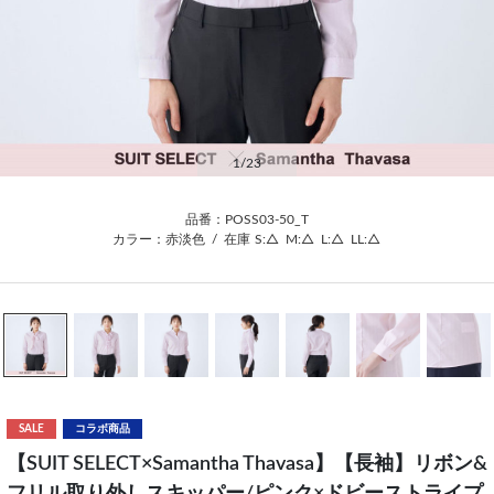
1
/23
品番：POSS03-50_T
カラー：赤淡色
/
在庫
S:△
M:△
L:△
LL:△
SALE
コラボ商品
【SUIT SELECT×Samantha Thavasa】【長袖】リボン&