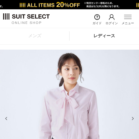
ガイド
ログイン
メニュー
メンズ
レディース
前の画像
次