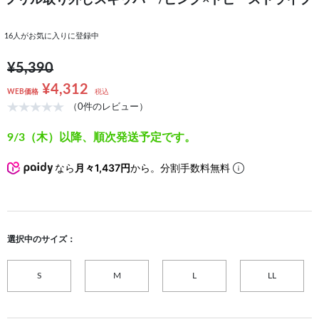
フリル取り外しスキッパー/ピンク×ドビーストライプ
16
人がお気に入りに登録中
¥5,390
¥4,312
WEB価格
税込
（0件のレビュー）
9/3（木）以降、順次発送予定です。
なら
月々1,437円
から。分割手数料無料
選択中のサイズ：
S
M
L
LL