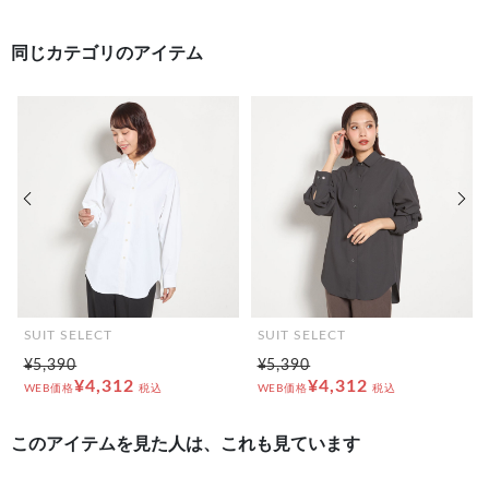
同じカテゴリのアイテム
前の画像
次の
SUIT SELECT
SUIT SELECT
¥5,390
¥5,390
¥4,312
¥4,312
WEB価格
税込
WEB価格
税込
このアイテムを見た人は、これも見ています