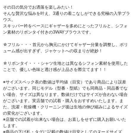
その日の気分でお洒落を楽しみたい！
そんな贅沢な悩みを叶え、3通りの着こなしができる究極の入学ブラ
ウス。
スキッパー衿をベースにギャザーを多めにとったフリルと、シフォ
ン素材のリボンタイ付きの3WAYブラウスです。
☆フリル・・・首元から胸元にかけてギャザー分量を調整し、ボリ
ューム感が出すぎず、ジャケットへの収まりが絶妙！
☆リボンタイ・・・シャツ生地とは異なるシフォン素材を使用した
ことで、優しい色味と透け感が上品さを際立てます！！
※サイズスペック表の数値は平均値（目安）であり商品により誤差
がございます。同じモデル（型番・型紙）でも同商品・同品番でな
い場合、サイズは異なります。数値だけではサイズが合わない場合
がございます。実店舗での試着・購入をおすすめいたします。ま
た、洗濯・乾燥機・クリーニング後は生地の伸び縮みによるサイズ
の変化がございます。
※店舗での試着が出来ない場合は、お直しをせずに購入お願いいた
します。
※商品の下げ札・タグに記載の数値は目安としてのヌードサイズ