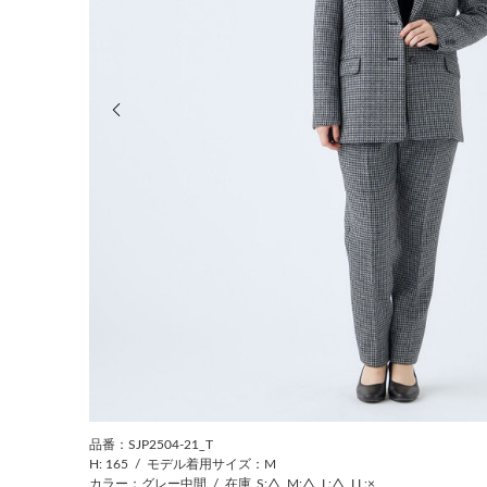
前の画像
品番：SJP2504-21_T
H: 165
/
モデル着用サイズ：M
カラー：グレー中間
/
在庫
S:△
M:△
L:△
LL:×