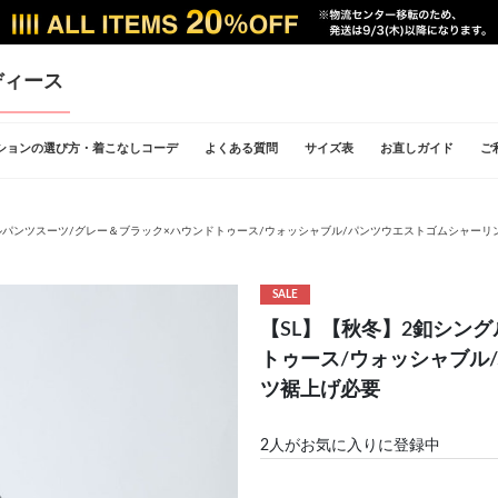
ディース
ションの選び方・着こなしコーデ
よくある質問
サイズ表
お直しガイド
ご
ルパンツスーツ/グレー＆ブラック×ハウンドトゥース/ウォッシャブル/パンツウエストゴムシャーリ
SALE
【SL】【秋冬】2釦シン
トゥース/ウォッシャブル
ツ裾上げ必要
2
人がお気に入りに登録中