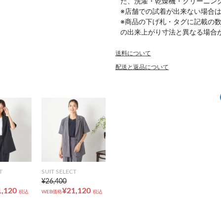
た、洗濯・乾燥機・クリーニン
※店舗での試着が出来ない場合
※商品の下げ札・タグに記載の
の出来上がり寸法と異なる場合
送料について
配送と返品について
T
SUIT SELECT
¥26,400
1,120
¥21,120
税込
WEB価格
税込