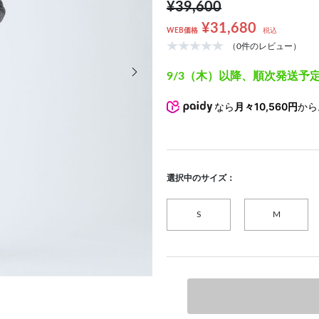
¥39,600
¥31,680
WEB価格
税込
（0件のレビュー）
次の画像
9/3（木）以降、順次発送予
なら
月々10,560円
から
選択中のサイズ：
S
M