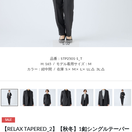
1
/32
品番：STP2501-1_T
H: 165
/
モデル着用サイズ：M
カラー：紺中間
/
在庫
S:×
M:×
L:×
LL:△
3L:△
SALE
【RELAX TAPERED_2】【秋冬】1釦シングルテーパー