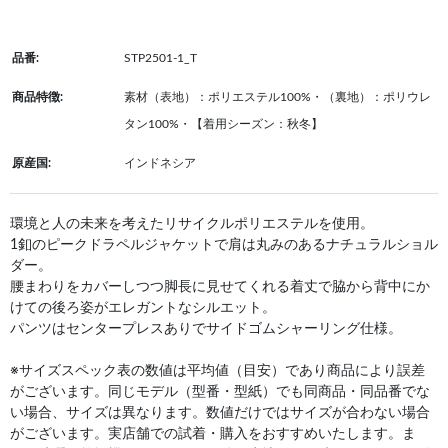
品番:
STP2501-1_T
商品特徴:
素材（表地）：ポリエステル100%・（裏地）：ポリウレ
タン100%・【着用シーズン：秋冬】
原産国:
インドネシア
環境と人の未来を考えたリサイクルポリエステルを使用。
1釦のピークドラペルジャケットで肩は丸みのあるナチュラルショル
ダー。
腰まわりをカバーしつつ脚長に見せてくれる着丈で脇から背中にか
けての後ろ姿がエレガントなシルエット。
パンツはセンタープレスありでサイドゴムシャーリング仕様。
※サイズスペック表の数値は平均値（目安）であり商品により誤差
がございます。同じモデル（型番・型紙）でも同商品・同品番でな
い場合、サイズは異なります。数値だけではサイズが合わない場合
がございます。実店舗での試着・購入をおすすめいたします。ま