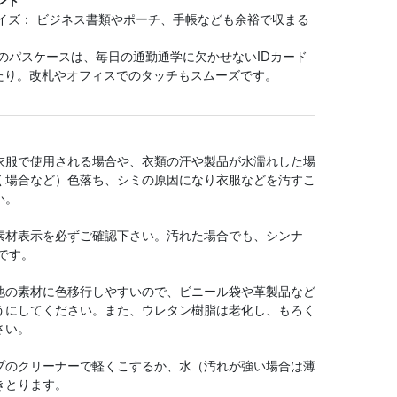
ント
イズ： ビジネス書類やポーチ、手帳なども余裕で収まる
のパスケースは、毎日の通勤通学に欠かせないIDカード
ったり。改札やオフィスでのタッチもスムーズです。
衣服で使用される場合や、衣類の汗や製品が水濡れした場
く場合など）色落ち、シミの原因になり衣服などを汚すこ
い。
素材表示を必ずご確認下さい。汚れた場合でも、シンナ
です。
他の素材に色移行しやすいので、ビニール袋や革製品など
うにしてください。また、ウレタン樹脂は老化し、もろく
さい。
プのクリーナーで軽くこするか、水（汚れが強い場合は薄
きとります。