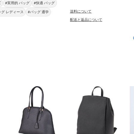
ズ
#実用的 バッグ
#快適 バッグ
送料について
ッグ レディース
#バッグ 通学
配送と返品について