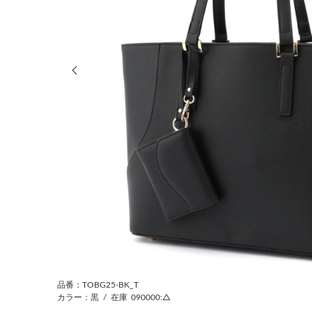
前の画像
品番：TOBG25-BK_T
カラー：黒
/
在庫
090000:△