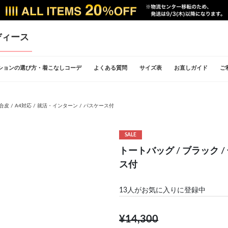
ディース
ションの選び方・着こなしコーデ
よくある質問
サイズ表
お直しガイド
ご
合皮 / A4対応 / 就活・インターン / パスケース付
SALE
トートバッグ / ブラック / 
ス付
13
人がお気に入りに登録中
¥14,300