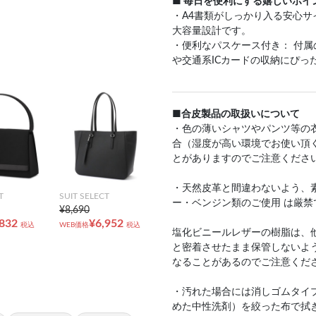
■ 毎日を便利にする嬉しいポイ
・A4書類がしっかり入る安心サ
大容量設計です。
・便利なパスケース付き： 付属
や交通系ICカードの収納にぴ
■合皮製品の取扱いについて
・色の薄いシャツやパンツ等の
合（湿度が高い環境でお使い頂
とがありますのでご注意くださ
・天然皮革と間違わないよう、
T
SUIT SELECT
ー・ベンジン類のご使用 は厳禁
¥8,690
,832
¥6,952
税込
WEB価格
税込
塩化ビニールレザーの樹脂は、
と密着させたまま保管しないよ
なることがあるのでご注意くだ
・汚れた場合には消しゴムタイ
めた中性洗剤）を絞った布で拭