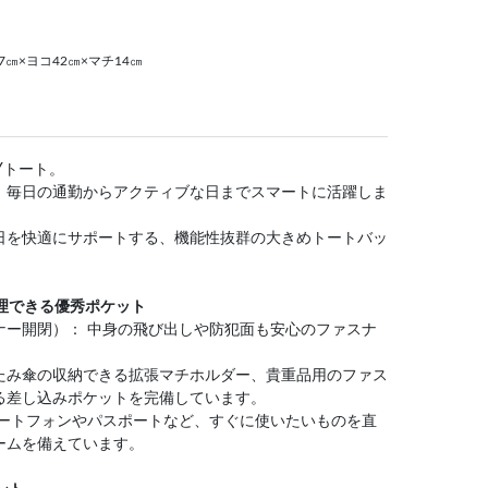
㎝×ヨコ42㎝×マチ14㎝
Yトート。
、毎日の通勤からアクティブな日までスマートに活躍しま
日を快適にサポートする、機能性抜群の大きめトートバッ
理できる優秀ポケット
ナー開閉）： 中身の飛び出しや防犯面も安心のファスナ
たみ傘の収納できる拡張マチホルダー、貴重品用のファス
る差し込みポケットを完備しています。
マートフォンやパスポートなど、すぐに使いたいものを直
ームを備えています。