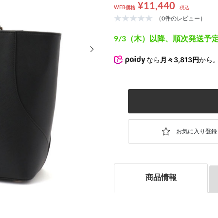
¥11,440
WEB価格
税込
（0件のレビュー）
9/3（木）以降、順次発送予
次の画像
なら
月々3,813円
から
商品情報