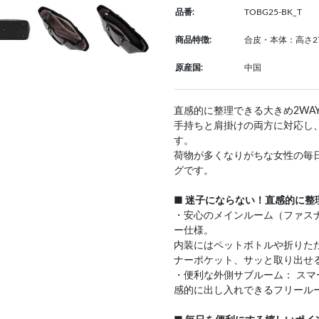
品番:
TOBG25-BK_T
商品特徴:
合皮・本体：高さ27
原産国:
中国
直感的に整理できる大きめ2WA
手持ちと肩掛けの両方に対応し
す。
荷物が多くなりがちな女性の毎
グです。
■ 迷子にならない！直感的に整
・安心のメインルーム（ファス
ー仕様。
内装にはペットボトルや折りた
ナーポケット、サッと取り出せ
・便利な外側サブルーム： ス
感的に出し入れできるフリール