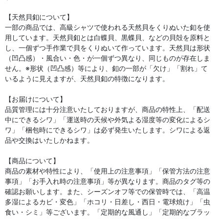
【天然貝釦について】
一部の商品では、高級シャツで使われる天然貝をくりぬいた釦を使
用しています。天然貝釦とは白蝶貝、黒蝶貝、などの貝殻を原料と
し、一個ずつ手作業で貝をくりぬいて作っています。天然貝は形状
（凹凸感）・風合い・色・が一個ずつ異なり、同じものが存在しま
せん。※形状（凹凸感）等により、釦の一部が「欠け」「割れ」て
いるように見えますが、天然貝釦の特徴になります。
【お届けについて】
品質管理には十分注意いたしておりますが、商品の特性上、「配送
中にできるシワ」「運送時の天候や外気よる湿度等の変化によるシ
ワ」「梱包時にできるシワ」は必ず発生いたします。シワによる返
品や交換はいたしかねます。
【商品について】
商品の素材や特性により、「使用上の注意事項」「保管方法の注意
事項」「お手入れ時の注意事項」等が異なります。商品のタグ等の
確認お願いします。また、シーズンオフ等での保管時では、「高温
多湿によるカビ・変色」「ホコリ・日差し・西日・電球焼け」「虫
食い・シミ」等ございます。「定期的な風通し」「定期的なブラッ