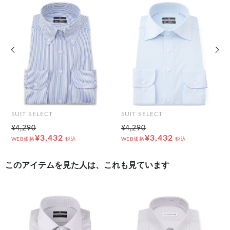
前の画像
次の
SUIT SELECT
SUIT SELECT
¥4,290
¥4,290
¥3,432
¥3,432
WEB価格
税込
WEB価格
税込
このアイテムを見た人は、これも見ています