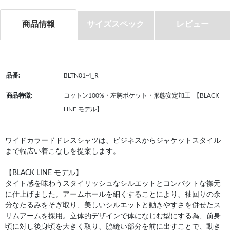
商品情報
サイズスペック
レビュー
品番:
BLTN01-4_R
商品特徴:
コットン100%・左胸ポケット・形態安定加工･【BLACK
LINE モデル】
ワイドカラードドレスシャツは、ビジネスからジャケットスタイル
まで幅広い着こなしを提案します。
【BLACK LINE モデル】
タイト感を味わうスタイリッシュなシルエットとコンパクトな襟元
に仕上げました。アームホールを細くすることにより、袖回りの余
分なたるみをそぎ取り、美しいシルエットと動きやすさを併せたス
リムアームを採用。立体的デザインで体になじむ型にする為、前身
頃に対し後身頃を大きく取り、脇縫い部分を前に出すことで、動き