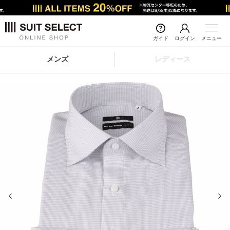
ガイド
ログイン
メニュー
メンズ
レディース
前の画像
次