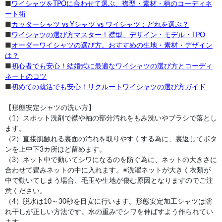
■
ワイシャツをTPOに合わせて選ぶ、襟型・素材・柄のコーディネ
ート術
■
カッターシャツ vs Yシャツ vs ワイシャツ：どれを選ぶ？
■
ワイシャツの選び方マスター！襟型、デザイン・モデル・TPO
■
オーダーワイシャツの選び方。おすすめの生地・素材・デザイン
は？
■
初心者でも安心！結婚式に最適なワイシャツの選び方とコーディ
ネートのコツ
■
初めての就活でも安心！リクルートワイシャツの選び方ガイド
【形態安定シャツの洗い方】
（1）スポット洗剤で襟や袖の部分汚れをもみ洗いやブラシで落とし
ます。
（2）直接肌触れる裏面の汚れを取りやすくする為に、裏返してボタ
ンを上中下3カ所ほど留めます。
（3）ネット中で動いてシワになるのを防ぐ為に、ネットの大きさに
合わせて畳みネットの中に入れます。※洗濯ネットが大きく衣類が
中で動いてしまう場合、毛玉や生地が傷む原因となりますのでご注
意ください。
（4）脱水は10～30秒を目安に行います。形態安定加工シャツは濡
れ干しが正しい方法です。水の重みでシワを伸ばすよう作られてい