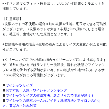
やすさと適度なフィット感を出し、だぶつかず綺麗なシルエットを
採用しています。
【注意事項】
※洗濯ネットの不使用の場合⇒釦の破損や生地に毛玉ができる可能性
がございます。（洗濯ネットが大きく衣類が中で動いてしまう場合
も、毛玉等、生地がいたむ原因となります。）
※乾燥機を使用の場合⇒生地の縮みによるサイズの変化がおこる可能
性がございます。
※クリーニング店での洗濯の場合⇒クリーニング店により異なります
が、通常の洗い方ではランドリー洗浄後、濡れた状態でワイシャツ
プレス機で仕上げる店舗が多い為、釦の破損や生地の縮みによるサ
イズの変化がおこる可能性がございます。
■
ワイシャツサイズ
■
おすすめ・人気・ワイシャツランキング
■
ワイシャツサイズの確認方法。選ぶサイズで印象が違う？
■
ワイシャツの基本お手入れガイド：洗濯方法とアイロンのかけ
方、黄ばみ・汚れ対策