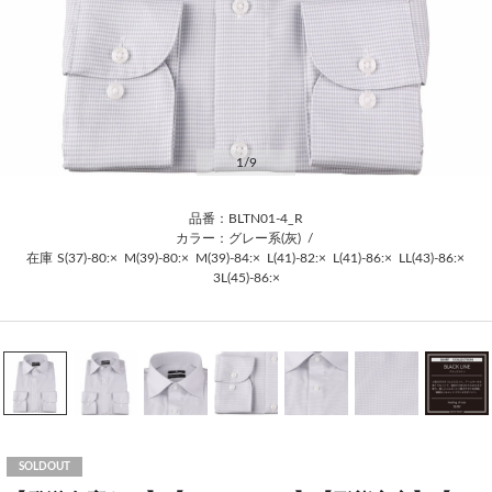
1
/9
品番：BLTN01-4_R
カラー：グレー系(灰)
/
在庫
S(37)-80:×
M(39)-80:×
M(39)-84:×
L(41)-82:×
L(41)-86:×
LL(43)-86:×
3L(45)-86:×
SOLDOUT