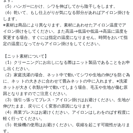
ます。
（5）ハンガーにかけ、シワを伸ばしてから陰干しをします。
（6）乾いて、もし仕上がりが気になる部分があればアイロン掛けを
します。
※素材は商品により異なります。素材にあわせたアイロン温度でア
イロン掛けをしてください。また高温→低温や低温→高温に温度を
変更する場合、すぐには指定の温度になりません。時間をおいて指
定の温度になってからアイロン掛けをしてください。
【ニット素材について】
（1）クリーニングにお出しになる際はニット製品であることをお申
し出ください。
（2）家庭洗濯の場合、ネット中で動いてシワや生地の伸びを防ぐ為
に、ネッ トの大きさに合わせて畳みネットの中に入れます。※洗濯
ネットが大きく衣類が中で動いてしまう場合、毛玉や生地が傷む原
因となりますのでご注意ください。
（3）強引っ張ってプレス・アイロン掛けはお避けください。生地が
伸びたまま、戻りにくく変形の原因になります。
（4）商業プレスはお避けください。アイロンはしわをのばす程度に
軽く行ってください。
（5）乾燥機の使用はお避けください。収縮を起こす可能性がありま
す。