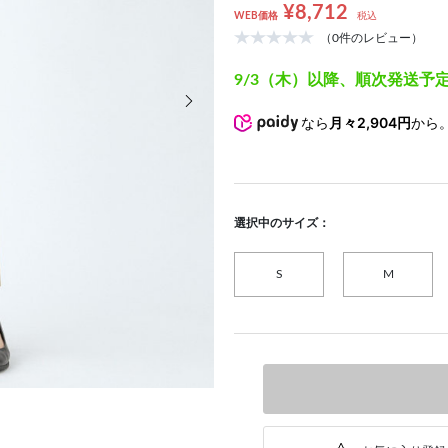
¥8,712
WEB価格
税込
（0件のレビュー）
9/3（木）以降、順次発送予
次の画像
なら
月々2,904円
から
選択中のサイズ：
S
M