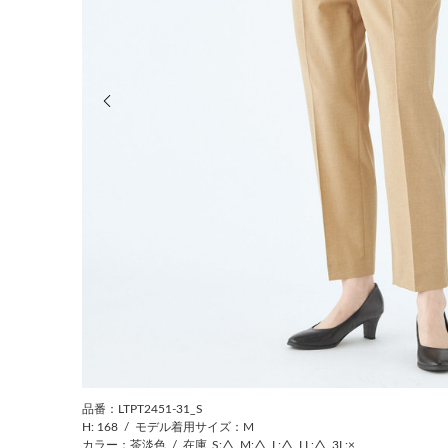
前の画像
品番：LTPT2451-31_S
H: 168
/
モデル着用サイズ：M
カラー：茶淡色
/
在庫
S:△
M:△
L:△
LL:△
3L:×