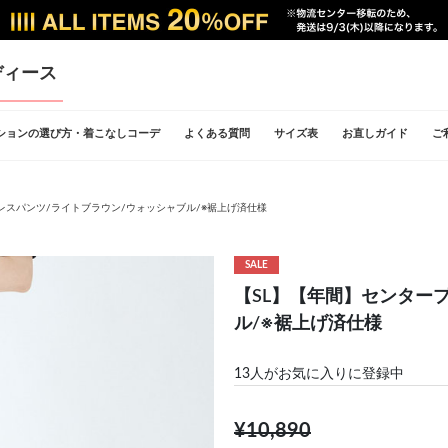
ディース
ションの選び方・着こなしコーデ
よくある質問
サイズ表
お直しガイド
ご
レスパンツ/ライトブラウン/ウォッシャブル/※裾上げ済仕様
SALE
【SL】【年間】センター
ル/※裾上げ済仕様
13
人がお気に入りに登録中
¥10,890