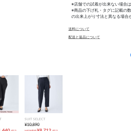
※店舗での試着が出来ない場合
※商品の下げ札・タグに記載の
の出来上がり寸法と異なる場合
送料について
配送と返品について
T
SUIT SELECT
¥10,890
1,440
¥8,712
税込
WEB価格
税込