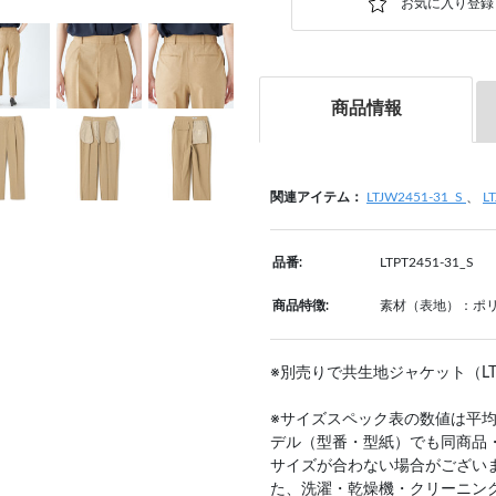
商品情報
関連アイテム：
LTJW2451-31_S
、
L
品番:
LTPT2451-31_S
商品特徴:
素材（表地）：ポリ
※別売りで共生地ジャケット（LT
※サイズスペック表の数値は平
デル（型番・型紙）でも同商品
サイズが合わない場合がござい
た、洗濯・乾燥機・クリーニン