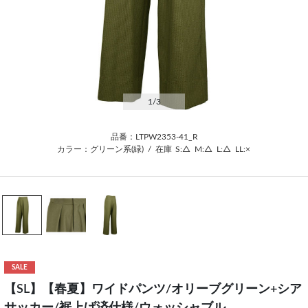
1
/3
品番：LTPW2353-41_R
カラー：グリーン系(緑)
/
在庫
S:△
M:△
L:△
LL:×
SALE
【SL】【春夏】ワイドパンツ/オリーブグリーン+シア