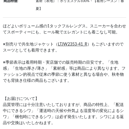
商品特徴:
素材（表地）：ポリエステル100%・【着用シーズン：春
夏】
ほどよいボリューム感の1タックフルレングス。スニーカーを合わせ
てスポーティーにも、ヒール靴でエレガントにも着こなし可能。
※別売りで共生地ジャケット（
LTJW2353-41_R
）もございますので
スーツとしても着用できます。
※季節表示は着用時期・実店舗での販売時期の目安です。「生地
感」「生地の厚さ/薄さ」「素材感」等は商品により異なります。フ
ァッション的視点で従来の季節に使う素材と異なる場合や、秋冬物
でも背抜き仕様の商品もございます。
【お届けについて】
品質管理には十分注意いたしておりますが、商品の特性上、「配送
中にできるシワ」「運送時の天候や外気よる湿度等の変化によるシ
ワ」「梱包時にできるシワ」は必ず発生いたします。シワによる返
品や交換はいたしかねます。