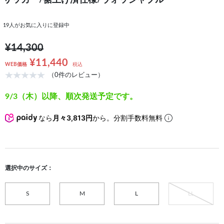
サッカー/裾上げ済仕様/ウォッシャブル
19
人がお気に入りに登録中
¥14,300
¥11,440
WEB価格
税込
（0件のレビュー）
9/3（木）以降、順次発送予定です。
なら
月々3,813円
から。分割手数料無料
選択中のサイズ：
S
M
L
LL