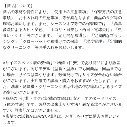
【商品について】
商品の素材や特性により、「使用上の注意事項」「保管方法の注意
事項」「お手入れ時の注意事項」等が異なります。商品のタグ等の
確認お願いします。また、シーズンオフ等での保管時では、「高温
多湿によるカビ・変色」「ホコリ・日差し・西日・電球焼け」「虫
食い・シミ」等ございます。「定期的な風通し」「定期的なブラッ
シング」「クローゼットや布掛けでの保護」「湿度管理」「定期的
なクリーニング」等お手入れをお願いします。
※サイズスペック表の数値は平均値（目安）であり商品により誤差
がございます。同じモデル（型番・型紙）でも同商品・同品番でな
い場合、サイズは異なります。数値だけではサイズが合わない場合
がございます。実店舗での試着・購入をおすすめいたします。ま
た、洗濯・乾燥機・クリーニング後は生地の伸び縮みによるサイズ
の変化がございます。
※商品の下げ札・タグに記載の数値は目安としてのヌードサイズ
（体の寸法）です。製品の出来上がり寸法と異なる場合がございま
すが、誤表記ではございません。
※店舗での試着が出来ない場合は、お直しをせずに購入お願いいた
します。