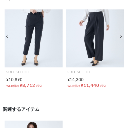
前の画像
次の
SUIT SELECT
SUIT SELECT
¥10,890
¥14,300
¥8,712
¥11,440
WEB価格
税込
WEB価格
税込
関連するアイテム