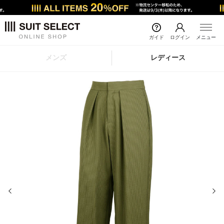
ガイド
ログイン
メニュー
メンズ
レディース
前の画像
次