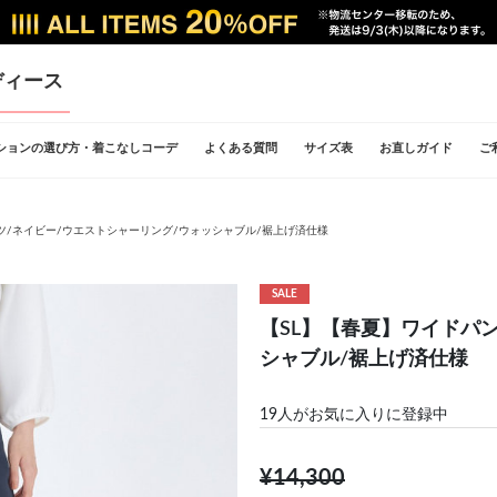
ディース
ションの選び方・着こなしコーデ
よくある質問
サイズ表
お直しガイド
ご
ツ/ネイビー/ウエストシャーリング/ウォッシャブル/裾上げ済仕様
SALE
【SL】【春夏】ワイドパ
シャブル/裾上げ済仕様
19
人がお気に入りに登録中
¥14,300