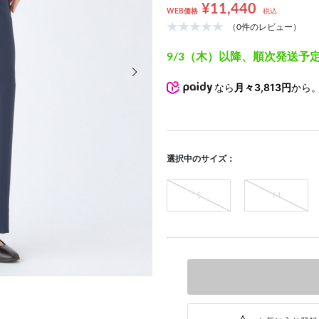
¥11,440
WEB価格
税込
（0件のレビュー）
9/3（木）以降、順次発送予
次の画像
なら
月々3,813円
から
選択中のサイズ：
S
M