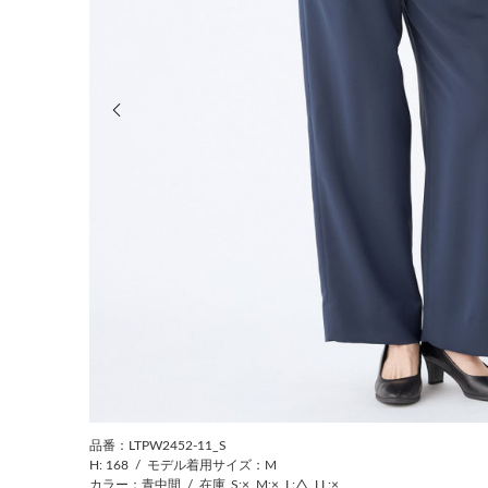
前の画像
品番：LTPW2452-11_S
H: 168
/
モデル着用サイズ：M
カラー：青中間
/
在庫
S:×
M:×
L:△
LL:×