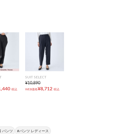
T
SUIT SELECT
¥10,890
1,440
¥8,712
税込
WEB価格
税込
 パンツ
#パンツ レディース