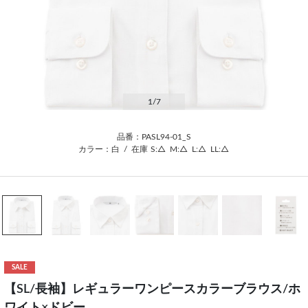
1
/7
品番：PASL94-01_S
カラー：白
/
在庫
S:△
M:△
L:△
LL:△
SALE
【SL/長袖】レギュラーワンピースカラーブラウス/ホ