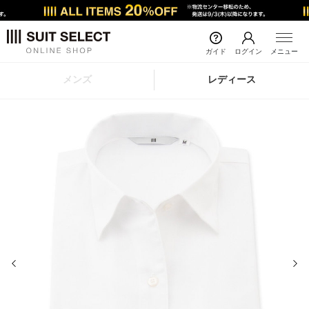
ガイド
ログイン
メニュー
メンズ
レディース
前の画像
次