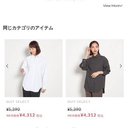
#トップス ソフトタッチ
View More
同じカテゴリのアイテム
前の画像
次の
SUIT SELECT
SUIT SELECT
¥5,390
¥5,390
¥4,312
¥4,312
WEB価格
税込
WEB価格
税込