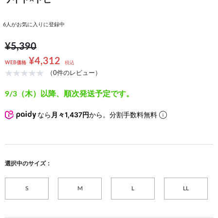
ワイト×ドビー
6
人がお気に入りに登録中
¥5,390
¥4,312
WEB価格
税込
（0件のレビュー）
9/3（木）以降、順次発送予定です。
なら
月々1,437円
から。分割手数料無料
選択中のサイズ：
S
M
L
LL