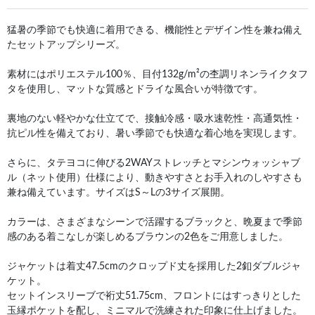
猛暑の季節でも快適に着用できる、機能性とデザイン性を兼ね備え
たセットアップシリーズ。
素材にはポリエステル100％、目付132g/m²の杢調リネンライクタフ
タを使用し、マットな質感とドライな風合いが特徴です。
裏地のない軽やかな仕立てで、接触冷感・吸水速乾性・高通気性・
抗ピル性を備えており、暑い季節でも快適な着心地を実現します。
さらに、タテヨコに伸びる2WAYストレッチとマシンウォッシャブ
ル（ネット使用）仕様により、動きやすさとお手入れのしやすさも
兼ね備えています。サイズはS～Lの3サイズ展開。
カラーは、さまざまなシーンで活躍するブラックと、晩夏まで季節
感のある着こなしが楽しめるブラウンの2色をご用意しました。
ジャケットは着丈47.5cmのクロップド丈を採用した2釦ダブルジャ
ケット。
セットインスリーブで裄丈51.75cm、フロントにはすっきりとした
玉縁ポケットを配し、ミニマルで洗練された印象に仕上げました。