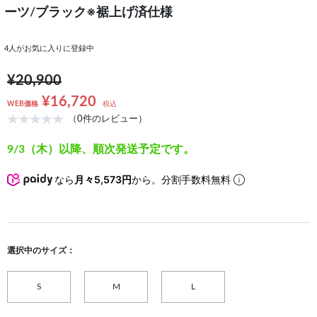
ーツ/ブラック※裾上げ済仕様
4
人がお気に入りに登録中
¥20,900
¥16,720
WEB価格
税込
（0件のレビュー）
9/3（木）以降、順次発送予定です。
なら
月々5,573円
から。分割手数料無料
選択中のサイズ：
S
M
L