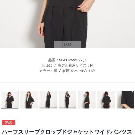
1
/22
品番：SGPH2651-27_X
H: 165
/
モデル着用サイズ：M
カラー：黒
/
在庫
S:△
M:△
L:△
SALE
ハーフスリーブクロップドジャケットワイドパンツス