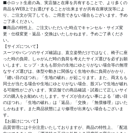
■小ロット生産の為、実店舗と在庫を共有することで、より多くの
商品をWEB上でお選びすることが出来ますが共有在庫状況等によ
り、ご注文が完了しても、ご用意できない場合もございます。予め
ご了承ください。
■商品の特性上、ご注文いただいた時点でキャンセル・サイズ変
更・仕様変更・返品・交換はいたしかねます。予めご了承くださ
い。
【サイズについて】
スーツやパンツのサイズ確認は、直立姿勢だけではなく、椅子に座
った時の負荷。しゃがんだ時の負荷を考えたサイズ選びを必ずお願
いします。ヒップ・太もも部分の生地にゆとりがない場合等の無理
なサイズ選びは、体型や動きに関係なく生地や糸に負荷がかかり、
「縫い目のほつれ」「生地の破れ」が起こります。また、両太もも
同士が当たる場合や生地にゆとりがない場合、股ズレで生地が破れ
る可能性がございます。実店舗での商品確認・試着にて正しいサイ
ズの購入をお勧めいたします。サイズが合わない事による「縫い目
のほつれ」「生地の破れ」は「返品」「交換」「無償修理」はいた
しかねます。また商品状態により修理が出来ない場合もございま
す。
【お届けについて】
品質管理には十分注意いたしておりますが、商品の特性上、「配送