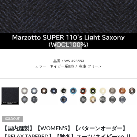
1
/40
品番：WS-493553
カラー：ネイビー系(紺)
/
在庫
フリー:×
SOLDOUT
【国内縫製】【WOMEN'S】【パターンオーダー】