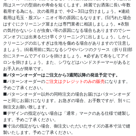
用はスーツの型崩れや寿命を短くします。綺麗でお洒落に長い年数
着用する為にも、次の着用まで、中2～3日は空けましょう。※連続
着用は毛玉・股ズレ・ニオイ等の原因にもなります。(5)汚れた場合
はすぐにクリーニング屋または専門業者に相談しましょう。※衣類
の気付かないシミが虫食い等の原因になる場合もありますのでシー
ズンオフには出来るだけ早くクリーニングに出しましょう。しかし
クリーニングの出しすぎは生地を傷める場合がありますので注意し
ましょう。(6)着用前に気になるシワやパンツのクリース（折り目)部
分にスチームでアイロンを掛けましょう。※必ずあて布をしてアイ
ロンを掛けましょう。また、シワなどはハンドスチーマーがあると
お手入れが簡単です。
■
パターンオーダーはご注文から3週間以降の発送予定です。
■パターンオーダーの
ご注文はクレジットのみの販売
になります。
予めご了承ください。
■パターンオーダー以外の同時注文の場合お届けはパターンオーダ
ーと同じお届けになります。お急ぎの場合、お手数ですが、別々に
御注文お願い致します。
■デザインの指定がない場合は「通常」マークのある仕様で縫製し
ます。予めご了承ください。
■寸法の指定がない場合、御注文いただいたサイズの基本寸法で縫
製いたします。予めご了承ください。