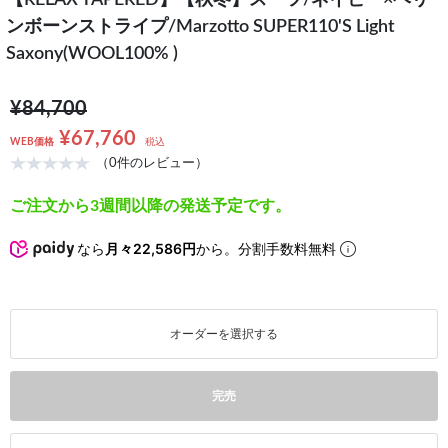
【RELAX TAPERED】【秋冬】スーツ/ネイビー×ヘリ
ンボーンストライプ/Marzotto SUPER110'S Light
Saxony(WOOL100% )
¥84,700
¥67,760
WEB価格
税込
（0件のレビュー）
ご注文から3週間以降の発送予定です。
なら
月々22,586円
から。分割手数料無料
オーダーを選択する
完売