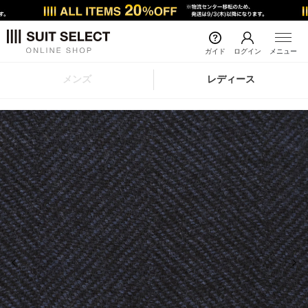
ガイド
ログイン
メニュー
メンズ
レディース
前の画像
次