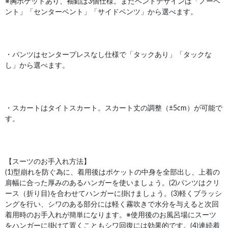
※胸ポケットあり、袖釦は3個仕様。またベントデザインは「ノーベ
ント」「センターベント」「サイドベンツ」から選べます。
・パンツはセンタープレスなし仕様で「タックあり」「タックな
し」から選べます。
・スカートはタイトスカート。スカート丈の調整（±5cm）が可能で
す。
【スーツのお手入れ方法】
(1)型崩れを防ぐ為に、着用後はポケットの中身を全部出し、上着の
肩幅に合った厚みのあるハンガーを使いましょう。(2)パンツはクリ
ース（折り目)を合わせてハンガーに掛けましょう。(3)軽くブラッシ
ングを行い、シワのある部分には軽く霧吹きで水分を与えると次回
着用時のお手入れが簡単になります。※使用後のお風呂場にスーツ
をハンガーに掛けて置くこともシワ回復には効果的です。(4)連続着