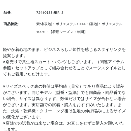
品番:
724601SS-JBR_S
商品特徴:
素材(表地)：ポリエステル100%・(裏地)：ポリエステル
100%・【着用シーズン：年間】
軽やか着心地のまま、ビジネスらしい知性を感じるスタイリングを
提案します。
※別売りで共生地スカート・パンツもございます。（関連アイテム
参照）セットアップとして組み合わせることでスーツスタイルとし
てもご着用いただけます。
※サイズスペック表の数値は平均値（目安）であり商品により誤差
がございます。同じモデル（型番・型紙）でも同商品・同品番でな
い場合、サイズは異なります。数値だけではサイズが合わない場合
がございます。実店舗での試着・購入をおすすめいたします。ま
た、洗濯・乾燥機・クリーニング後は生地の伸び縮みによるサイズ
の変化がございます。
※店舗での試着が出来ない場合は、お直しをせずに購入お願いいた
します。