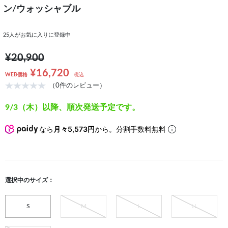
ン/ウォッシャブル
25
人がお気に入りに登録中
¥20,900
¥16,720
WEB価格
税込
（0件のレビュー）
9/3（木）以降、順次発送予定です。
なら
月々5,573円
から。分割手数料無料
選択中のサイズ：
S
M
L
LL