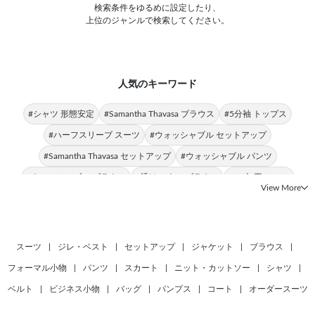
検索条件をゆるめに設定したり、
上位のジャンルで検索してください。
人気のキーワード
#シャツ 形態安定
#Samantha Thavasa ブラウス
#5分袖 トップス
#ハーフスリーブ スーツ
#ウォッシャブル セットアップ
#Samantha Thavasa セットアップ
#ウォッシャブル パンツ
#ウォッシャブル ブラウス
#透けにくい ブラウス
#UV加工 シャツ
View More
#接触冷感 シャツ
#裾上げ済み パンツ
#日本製 SUIT SELECT
#日本製 センターベント
#トップス ストレッチ
#シャツ フィット感
#日本製 サイドベンツ
#レディース トップス
#トップス 快適
スーツ
|
ジレ・ベスト
|
セットアップ
|
ジャケット
|
ブラウス
|
#トップス SILVER LINE
フォーマル小物
|
パンツ
|
スカート
|
ニット・カットソー
|
シャツ
|
ベルト
|
ビジネス小物
|
バッグ
|
パンプス
|
コート
|
オーダースーツ